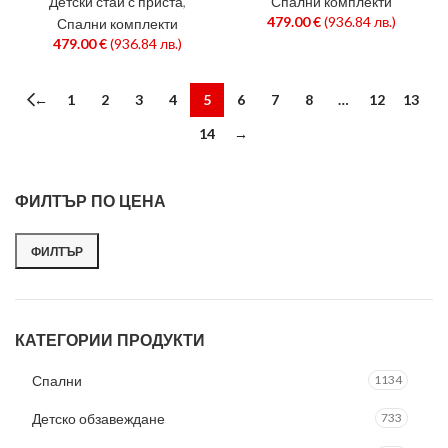
Детски стаи с приста
,
Спални комплекти
479.00
€
(936.84 лв.)
Спални комплекти
479.00
€
(936.84 лв.)
←
1
2
3
4
5
6
7
8
…
12
13
14
→
ФИЛТЪР ПО ЦЕНА
ФИЛТЪР
Минимална цена
Максимална цена
КАТЕГОРИИ ПРОДУКТИ
Спални
1134
Детско обзавеждане
733