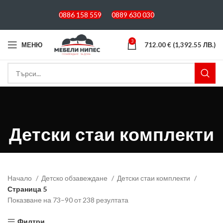
0886 158 559
0889 630 030
3
МЕНЮ
712.00
€
(1,392.55 ЛВ.)
Детски стаи комплекти
Начало
Детско обзавеждане
Детски стаи комплекти
Страница 5
Показване на 73–90 от 238 резултата
Sorted by latest
Филтри