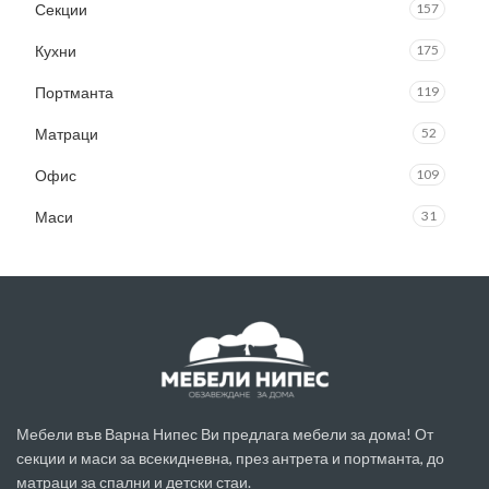
Секции
157
Кухни
175
Портманта
119
Матраци
52
Офис
109
Маси
31
Мебели във Варна Нипес Ви предлага мебели за дома! От
секции и маси за всекидневна, през антрета и портманта, до
матраци за спални и детски стаи.