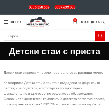
0886 158 559
0889 630 030
0
МЕНЮ
0.00
€
(0.00 ЛВ.)
Детски стаи с приста
Детски стаи с приста – повече пространство за растящи мечти.
Категорията Детски стаи с приста е създадена за деца, които
растат, и за родители, които търсят по-просторно,
функционално и дългосрочно решение за обзавеждане.
Основният акцент в тези комплекти е детското легло тип приста,
проектирано за матрак 120/190 см – по-голямо и по-удобно от