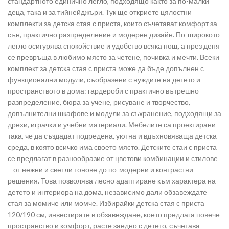
стандартното единично легло, подходящо както за по-малки
деца, така и за тийнейджъри. Тук ще откриете цялостни
комплекти за детска стая с приста, които съчетават комфорт за
сън, практично разпределение и модерен дизайн. По-широкото
легло осигурява спокойствие и удобство всяка нощ, а през деня
се превръща в любимо място за четене, почивка и мечти. Всеки
комплект за детска стая с приста може да бъде допълнен с
функционални модули, съобразени с нуждите на детето и
пространството в дома: гардероби с практично вътрешно
разпределение, бюра за учене, рисуване и творчество,
допълнителни шкафове и модули за съхранение, подходящи за
дрехи, играчки и учебни материали. Мебелите са проектирани
така, че да създадат подредена, уютна и вдъхновяваща детска
среда, в която всичко има своето място. Детските стаи с приста
се предлагат в разнообразие от цветови комбинации и стилове
– от нежни и светли тонове до по-модерни и контрастни
решения. Това позволява лесно адаптиране към характера на
детето и интериора на дома, независимо дали обзавеждате
стая за момиче или момче. Избирайки детска стая с приста
120/190 см, инвестирате в обзавеждане, което предлага повече
пространство и комфорт, расте заедно с детето, съчетава