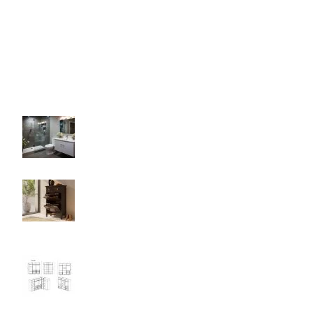
info@mebelinipes.com
ОТ НАШИЯ БЛОГ
Как да изберете шкаф за баня?
26.05.2026
Все още няма коментари
Как да изберте правилния шкаф за
обувки за антрето си?
21.04.2026
Все още няма коментари
Модулни гардероби от Мебели Нипес
07.01.2026
Все още няма коментари