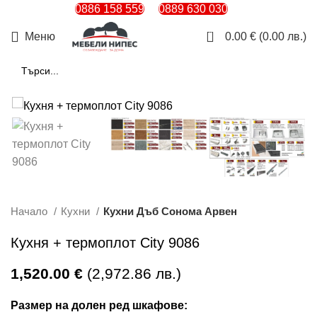
0886 158 559
0889 630 030
0
Меню
0.00
€
(0.00 лв.)
Начало
Кухни
Кухни Дъб Сонома Арвен
Кухня + термоплот City 9086
1,520.00
€
(2,972.86 лв.)
Размер на долен ред шкафове: