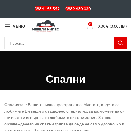
0886 158 559
0889 630 030
0
МЕНЮ
0.00
€
(0.00 ЛВ.)
Спални
Спалнята
е Вашето лично пространство. Мястото, където са
любимите Ви вещи и създадено специално, за да можете да си
почивате и извършвате любимите си занимания. Затова
обзавеждането на спални трябва да бъде не само удобно, но и
да отговаря на Вашите лични предпочитания.