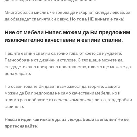
Много хора си мислят, че трябва да изхарчат хиляди левове, за
да обзаведат спалнята си с вкус.
Но това НЕ винаги е така!
Ние от
мебели Нипес
можем да Ви предложим
изключително
качествени и евтини спални.
Нашите евтини спални са точно това, от което се нуждаете.
Разнообразие от дизайни и стилове. С тях щеше можете да
създадете едно прекрасно пространство, в което ще можете да
релаксирате.
Но освен това те Ви дават възможност да творите. Защото
можем да Ви предложим не само качествени мебели, но и
голямо разнообразие от
спални комплекти
, легла, гардероби и
скринове.
Нямате идея как искате да изглежда Вашата спалня? Не се
притеснявайте!