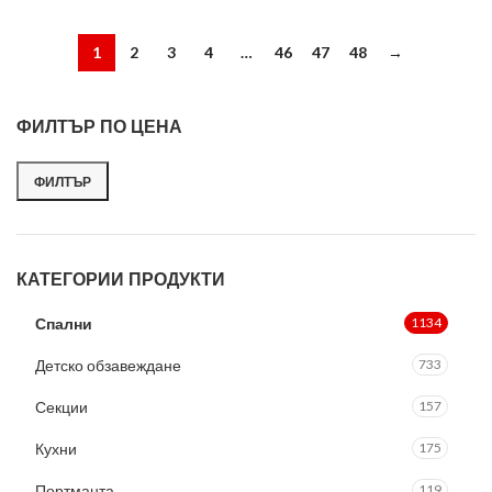
1
2
3
4
…
46
47
48
→
ФИЛТЪР ПО ЦЕНА
ФИЛТЪР
Минимална цена
Максимална цена
КАТЕГОРИИ ПРОДУКТИ
Спални
1134
Детско обзавеждане
733
Секции
157
Кухни
175
Портманта
119