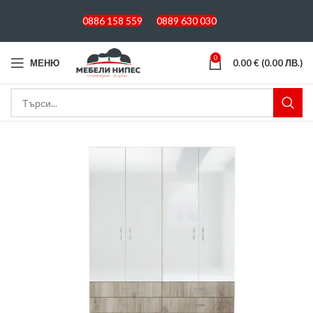
0886 158 559
0889 630 030
0
МЕНЮ
0.00
€
(0.00 ЛВ.)