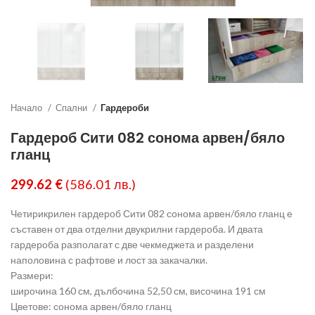
Начало
Спални
Гардероби
Гардероб Сити 082 сонома арвен/бяло
гланц
299.62
€
(586.01 лв.)
Четирикрилен гардероб Сити 082 сонома арвен/бяло гланц е
съставен от два отделни двукрилни гардероба. И двата
гардероба разполагат с две чекмеджета и разделени
наполовина с рафтове и лост за закачалки.
Размери:
широчина 160 см, дълбочина 52,50 см, височина 191 см
Цветове: сонома арвен/бяло гланц