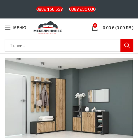
0886 158 559
0889 630 030
0
МЕНЮ
0.00
€
(0.00 ЛВ.)