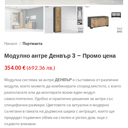
Начало
Портманта
Модулно антре Денвър 3 – Промо цена
354.00
€
(692.36 лв.)
Модулна система за антре
ДЕНВЪР
е съставена от различни
модули, които можете да комбинирате според мястото, с което
разполагате или да монтирате всеки един модул
самостоятелно. Удобно и практично решение за антре със
специфични размери. Цветовете са актуални и модерно
съчетани в гамата на дървесна шарка с антрацит, които ще
предадат първичен облик на стилен и уютен дом, още с
първото влизане.