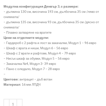
Модулна конфигурация Денвър 3, с размери:
– дължина 130 см, височина 193 см, дълбочина 35 см /ляво от
снимката/
– дължина 135 см, височина 93 см, дълбочина 35 см /дясно от
снимката/
– Плавно затваряне на вратите
Цени на отделните модули:
– Гардероб с 2 рафта и лост за закачалки, Модул 1 – 96 евро
– Шкаф с врата и ниши, Модул 6 – 56 евро
– Шкаф с 2 врати и рафтове, Модул 4 – 79 евро
– Нисък шкаф за обувки, Модул 5 – 56 евро
– Закачалка №4, Модул 3- 39 евро
– Пано с оледало, Модул 7 – 28 евро
–
Цветове:
антрацит – дъб вотан
Материал:
16 мм ЛПДЧ