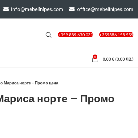
info@mebelinipes.com
office@mebelinipes.com
+359 889 630 030
+359886 158 559
0
0.00
€
(0.00 ЛВ.)
о Мариса норте – Промо цена
Мариса норте – Промо