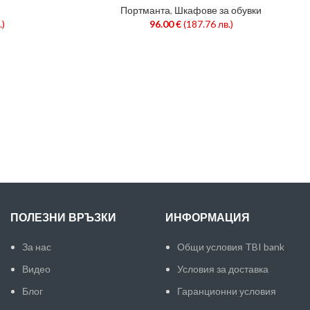
Портманта
,
Шкафове за обувки
.)
96.00
€
(187.76 лв.)
ПОЛЕЗНИ ВРЪЗКИ
ИНФОРМАЦИЯ
За нас
Общи условия TBI bank
Видео
Условия за доставка
Блог
Гаранционни условия