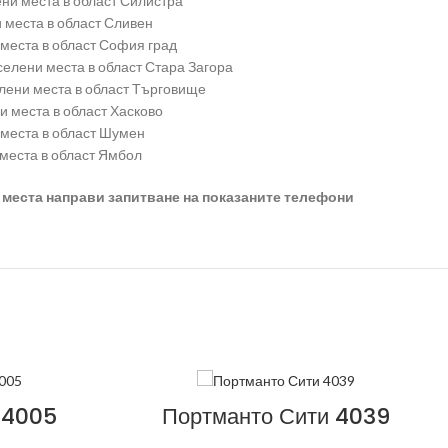
ени места в област Силистра
 места в област Сливен
 места в област София град
селени места в област Стара Загора
лени места в област Търговище
и места в област Хасково
 места в област Шумен
 места в област Ямбол
 места направи запитване на показаните телефони
 4005
Портманто Сити 4039