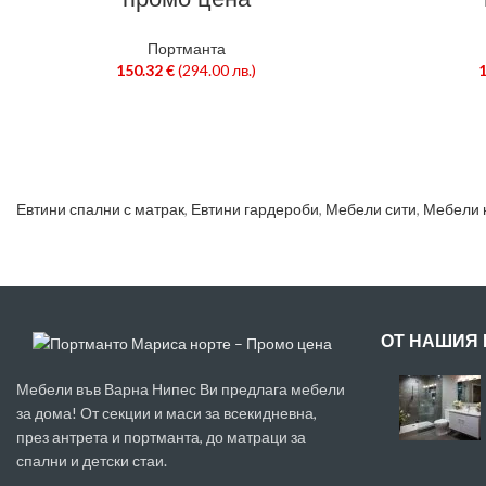
Портманта
150.32
€
(294.00 лв.)
Евтини спални с матрак
,
Евтини гардероби
,
Мебели сити
,
Мебели 
ОТ НАШИЯ 
Мебели във Варна Нипес Ви предлага мебели
за дома! От секции и маси за всекидневна,
през антрета и портманта, до матраци за
спални и детски стаи.