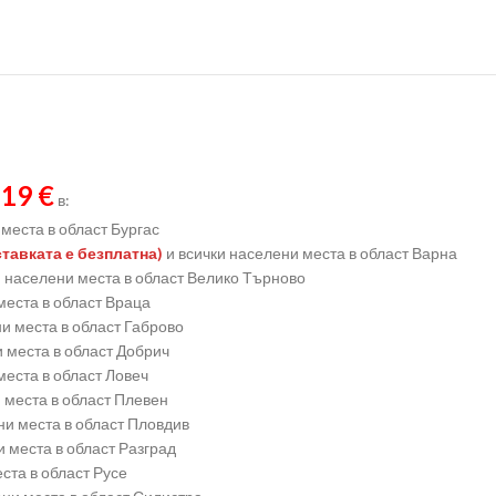
19 €
в:
места в област Бургас
ставката е безплатна)
и всички населени места в област Варна
и населени места в област Велико Търново
места в област Враца
и места в област Габрово
 места в област Добрич
места в област Ловеч
 места в област Плевен
ни места в област Пловдив
 места в област Разград
ста в област Русе