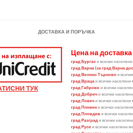
ДОСТАВКА И ПОРЪЧКА
Цена на доставка 
град Бургас
и всички населени 
град Варна (за град Варна до
град Велико Търново
и всичк
град Враца
и всички населени 
АТИСНИ ТУК
град Габрово
и всички населен
град Добрич
и всички населени
град Ловеч
и всички населени 
град Плевен
и всички населени
град Пловдив
и всички населе
град Разград
и всички населени
град Русе
и всички населени ме