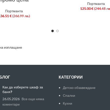
Портманта
125.00
€
(244.48 лв
Портманта
136.51
€
(266.99 лв.)
на изплащане
БЛОГ
КАТЕГОРИИ
Как да изберете шкаф за
Детско обзавеждане
баня?
Спални
26.05.2026
Все още няма
Кухни
коментари