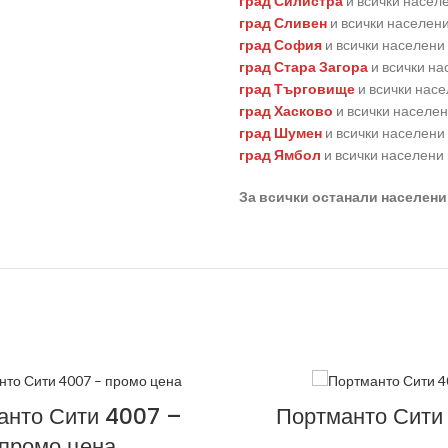
град Силистра
и всички насел
град Сливен
и всички населени
град София
и всички населени
град Стара Загора
и всички на
град Търговище
и всички насе
град Хасково
и всички населен
град Шумен
и всички населени
град Ямбол
и всички населени
За всички останали населени
анто Сити 4007 –
Портманто Сити
промо цена