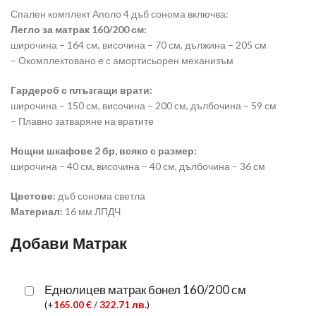
Спален комплект Аполо 4 дъб сонома включва:
Легло за матрак 160/200 см:
широчина – 164 см, височина – 70 см, дължина – 205 см
– Окомплектовано е с амортисьорен механизъм
Гардероб с плъзгащи врати:
широчина – 150 см, височина – 200 см, дълбочина – 59 см
– Плавно затваряне на вратите
Нощни шкафове 2 бр, всяко с размер:
широчина – 40 см, височина – 40 см, дълбочина – 36 см
Цветове:
дъб сонома светла
Материал:
16 мм ЛПДЧ
Добави Матрак
Еднолицев матрак бонел 160/200 см
(
+
165.00
€
/
322.71
лв.
)