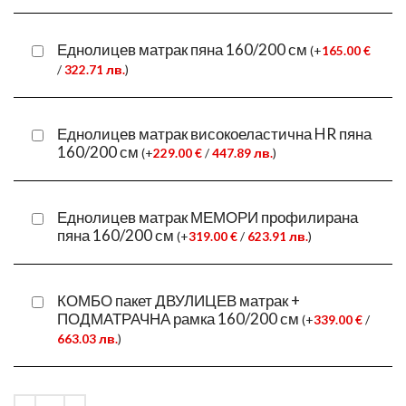
Еднолицев матрак пяна 160/200 см
(
+
165.00
€
/
322.71
лв.
)
Еднолицев матрак високоеластична HR пяна
160/200 см
(
+
229.00
€
/
447.89
лв.
)
Еднолицев матрак МЕМОРИ профилирана
пяна 160/200 см
(
+
319.00
€
/
623.91
лв.
)
КОМБО пакет ДВУЛИЦЕВ матрак +
ПОДМАТРАЧНА рамка 160/200 см
(
+
339.00
€
/
663.03
лв.
)