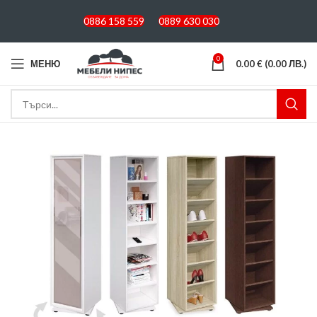
0886 158 559
0889 630 030
0
МЕНЮ
0.00
€
(0.00 ЛВ.)