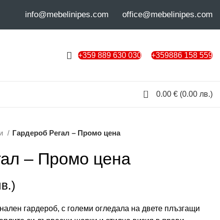
info@mebelinipes.com
office@mebelinipes.com
+359 889 630 030
+359886 158 559
0
0.00
€
(0.00 лв.)
би
Гардероб Регал – Промо цена
гал – Промо цена
в.)
нален гардероб, с големи огледала на двете плъзгащи