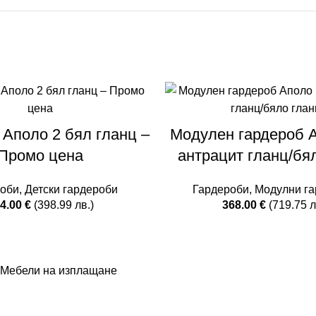
 Аполо 2 бял гланц –
Модулен гардероб 
Промо цена
антрацит гланц/бя
роби
,
Детски гардероби
Гардероби
,
Модулни га
4.00
€
(398.99 лв.)
368.00
€
(719.75 л
Мебели на изплащане