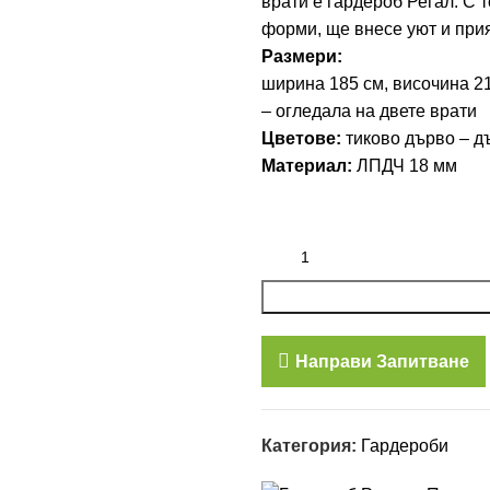
врати е гардероб Регал. С 
форми, ще внесе уют и при
Размери:
ширина 185 см, височина 2
– огледала на двете врати
Цветове:
тиково дърво – д
Материал:
ЛПДЧ 18 мм
Направи Запитване
Категория:
Гардероби