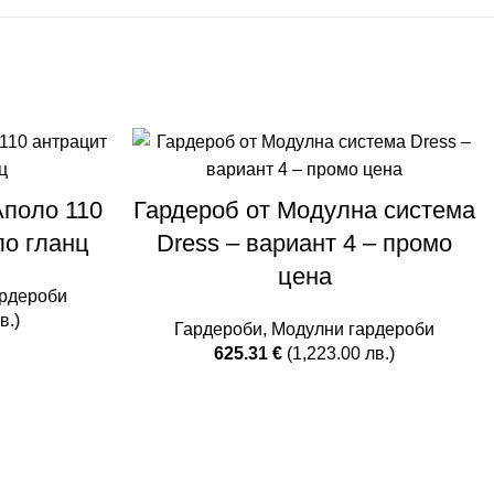
Аполо 110
Гардероб от Модулна система
ло гланц
Dress – вариант 4 – промо
цена
рдероби
в.)
Гардероби
,
Модулни гардероби
625.31
€
(1,223.00 лв.)