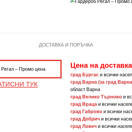
ДОСТАВКА И ПОРЪЧКА
Цена на доставка
град Бургас
и всички насел
град Варна (за град Варна
АТИСНИ ТУК
област Варна
град Велико Търново
и вс
град Враца
и всички насел
град Габрово
и всички нас
град Добрич
и всички насе
град Ловеч
и всички насел