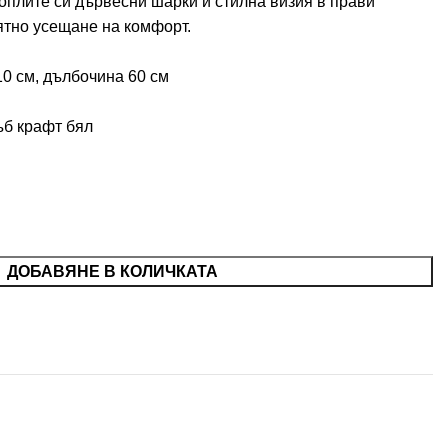
топлите си дървесни шарки и стилна визия в прави
ятно усещане на комфорт.
10 см, дълбочина 60 см
ъб крафт бял
ДОБАВЯНЕ В КОЛИЧКАТА