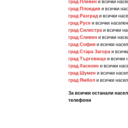
град Плевен
и всички насе
град Пловдив
и всички на
град Разград
и всички насе
град Русе
и всички населен
град Силистра
и всички на
град Сливен
и всички насе
град София
и всички насел
град Стара Загора
и всичк
град Търговище
и всички 
град Хасково
и всички нас
град Шумен
и всички насе
град Ямбол
и всички насел
За всички останали насел
телефони