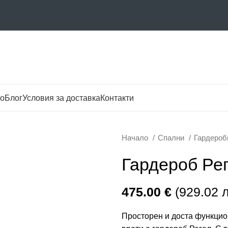
о
Блог
Условия за доставка
Контакти
Начало
Спални
Гардеро
Гардероб Ре
475.00
€
(929.02 л
Просторен и доста функцио