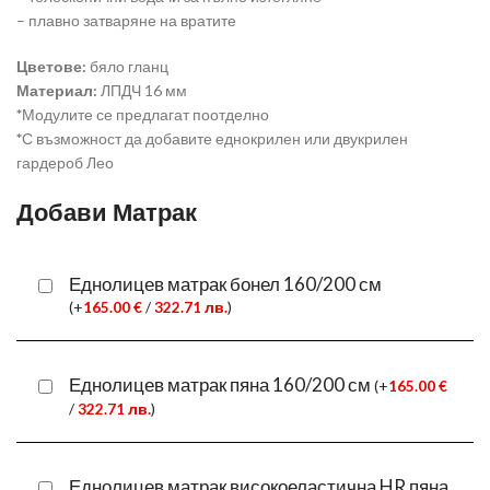
– плавно затваряне на вратите
Цветове:
бяло гланц
Материал:
ЛПДЧ 16 мм
*
Модулите се предлагат поотделно
*
С възможност да добавите еднокрилен или двукрилен
гардероб Лео
Добави Матрак
Еднолицев матрак бонел 160/200 см
(
+
165.00
€
/
322.71
лв.
)
Еднолицев матрак пяна 160/200 см
(
+
165.00
€
/
322.71
лв.
)
Еднолицев матрак високоеластична HR пяна