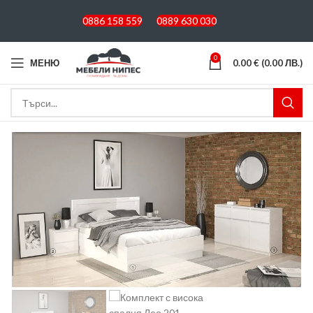
0886 158 559
0889 630 030
0
МЕНЮ
0.00
€
(0.00 ЛВ.)