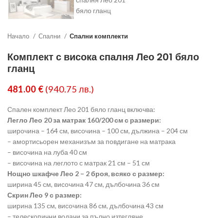
Начало
Спални
Спални комплекти
Комплект с висока спалня Лео 201 бяло
гланц
481.00
€
(940.75 лв.)
Спален комплект Лео 201 бяло гланц включва:
Легло Лео 20 за матрак 160/200 см с размери:
широчина – 164 см, височина – 100 см, дължина – 204 см
– амортисьорен механизъм за повдигане на матрака
– височина на луба 40 см
– височина на леглото с матрак 21 см – 51 см
Нощно шкафче Лео 2 – 2 броя, всяко с размер:
ширина 45 см, височина 47 см, дълбочина 36 см
Скрин Лео 9 с размер:
ширина 135 см, височина 86 см, дълбочина 43 см
– телескопични водачи за пълно изтегляне