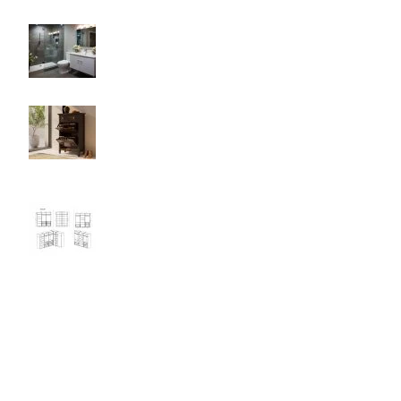
Как да изберете шкаф за баня?
26.05.2026
Все още няма коментари
Как да изберте правилния шкаф за
обувки за антрето си?
21.04.2026
Все още няма коментари
Модулни гардероби от Мебели Нипес
07.01.2026
Все още няма коментари
Категории
Детско обзавеждане
Спални