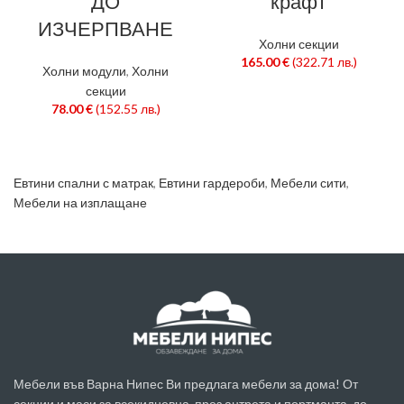
ДО
крафт
ИЗЧЕРПВАНЕ
Холни секции
165.00
€
(322.71 лв.)
Холни модули
,
Холни
секции
78.00
€
(152.55 лв.)
Евтини спални с матрак
,
Евтини гардероби
,
Мебели сити
,
Мебели на изплащане
Мебели във Варна Нипес Ви предлага мебели за дома! От
секции и маси за всекидневна, през антрета и портманта, до