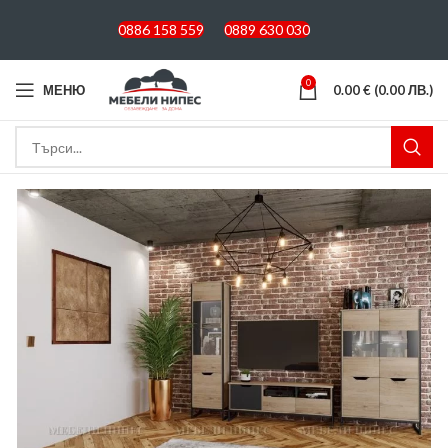
0886 158 559
0889 630 030
0
МЕНЮ
0.00
€
(0.00 ЛВ.)