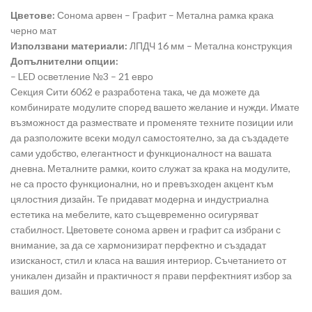
Цветове:
Сонома арвен – Графит – Метална рамка крака
черно мат
Използвани материали:
ЛПДЧ 16 мм – Метална конструкция
Допълнителни опции:
– LED осветление №3 – 21 евро
Секция Сити 6062 е разработена така, че да можете да
комбинирате модулите според вашето желание и нужди. Имате
възможност да размествате и променяте техните позиции или
да разположите всеки модул самостоятелно, за да създадете
сами удобство, елегантност и функционалност на вашата
дневна. Металните рамки, които служат за крака на модулите,
не са просто функционални, но и превъзходен акцент към
цялостния дизайн. Те придават модерна и индустриална
естетика на мебелите, като същевременно осигуряват
стабилност. Цветовете сонома арвен и графит са избрани с
внимание, за да се хармонизират перфектно и създадат
изисканост, стил и класа на вашия интериор. Съчетанието от
уникален дизайн и практичност я прави перфектният избор за
вашия дом.