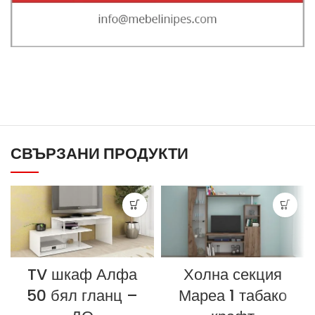
СВЪРЗАНИ ПРОДУКТИ
TV шкаф Алфа
Холна секция
50 бял гланц –
Мареа 1 табако