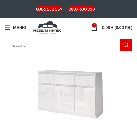
0886 158 559
0889 630 030
0
МЕНЮ
0.00
€
(0.00 ЛВ.)